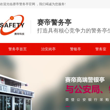
欢迎光临赛帝警务亭官网 ，我们竭诚为您服务!
赛帝警务亭
打造具有核心竞争力的警务亭
警务亭首页
治安岗亭
警银亭
警务室