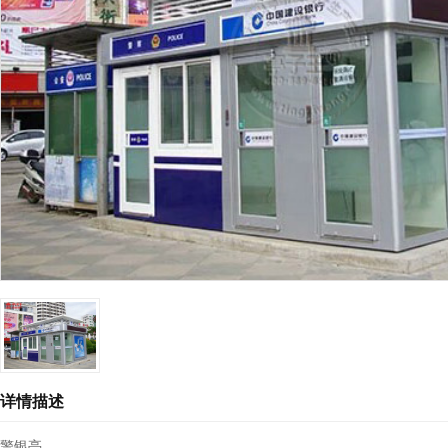
详情描述
警银亭